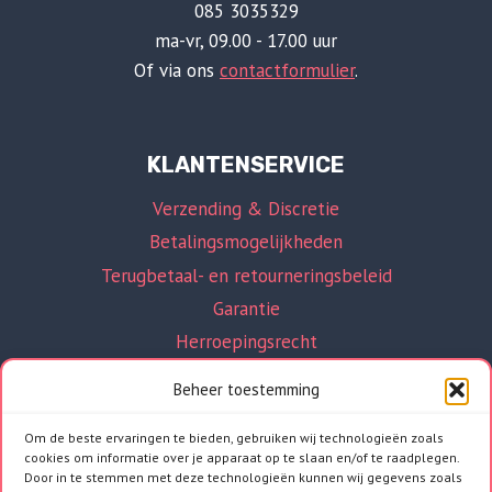
085 3035329
ma-vr, 09.00 - 17.00 uur
Of via ons
contactformulier
.
KLANTENSERVICE
Verzending & Discretie
Betalingsmogelijkheden
Terugbetaal- en retourneringsbeleid
Garantie
Herroepingsrecht
Beheer toestemming
Om de beste ervaringen te bieden, gebruiken wij technologieën zoals
cookies om informatie over je apparaat op te slaan en/of te raadplegen.
INFORMATIE
Door in te stemmen met deze technologieën kunnen wij gegevens zoals