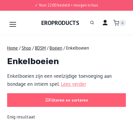
✓ Voor 22:00 besteld = morgen in huis
Doorgaan
naar
EROPRODUCTS
0
inhoud
Home
/
Shop
/
BDSM
/
Boeien
/
Enkelboeien
Enkelboeien
Enkelboeien zijn een veelzijdige toevoeging aan
bondage en intiem spel.
Lees verder
☷
Filteren en sorteren
Enig resultaat