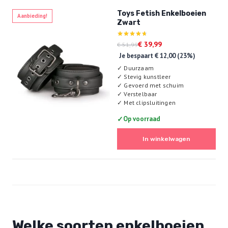
Toys Fetish Enkelboeien
Aanbieding!
Zwart
Oorspronkelijke
Huidige
Gewaardeerd
€
39,99
€
51,99
4.67
prijs
prijs
Je bespaart
€
12,00
(23%)
uit 5
was:
is:
✓
Duurzaam
€ 51,99.
€ 39,99.
✓
Stevig kunstleer
✓
Gevoerd met schuim
✓
Verstelbaar
✓
Met clipsluitingen
✓
Op voorraad
In winkelwagen
Welke soorten enkelboeien