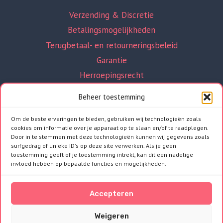
Verzending & Discretie
Betalingsmogelijkheden
Terugbetaal- en retourneringsbeleid
Garantie
Herroepingsrecht
Beheer toestemming
Om de beste ervaringen te bieden, gebruiken wij technologieën zoals
cookies om informatie over je apparaat op te slaan en/of te raadplegen.
INFORMATIE
Door in te stemmen met deze technologieën kunnen wij gegevens zoals
surfgedrag of unieke ID's op deze site verwerken. Als je geen
Algemene voorwaarden
toestemming geeft of je toestemming intrekt, kan dit een nadelige
invloed hebben op bepaalde functies en mogelijkheden.
Privacy Policy
Over ons
Accepteren
Contact
Kennisbank
Weigeren