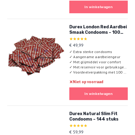
In winkelwagen
Durex London Red Aardbei
Smaak Condooms – 100
stuks
Gewaardeerd
€
49,99
4.75
✓
Extra sterke condooms
uit 5
✓
Aangename aardbeiengeur
✓
Met glijmiddel voor comfort
✓
Met reservoir voor gebruiksgemak
✓
Voordeelverpakking met 100 stuks
✕
Niet op voorraad
In winkelwagen
Durex Natural Slim Fit
Condooms – 144 stuks
Gewaardeerd
€
59,99
4.86