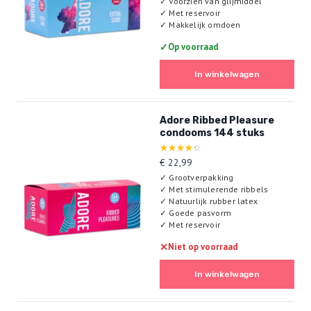
✓
Voorzien van glijmiddel
✓
Met reservoir
✓
Makkelijk omdoen
✓
Op voorraad
In winkelwagen
Adore Ribbed Pleasure
condooms 144 stuks
Gewaardeerd
€
22,99
4.33
✓
Grootverpakking
uit 5
✓
Met stimulerende ribbels
✓
Natuurlijk rubber latex
✓
Goede pasvorm
✓
Met reservoir
✕
Niet op voorraad
In winkelwagen