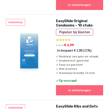
In winkelwagen
EasyGlide Original
Aanbieding!
Condooms – 10 stuks
Populair bij klanten
Oorspronkelijke
Huidige
Gewaardeerd
€
6,99
€
8,99
5.00
prijs
prijs
Je bespaart
€
2,00
(22%)
uit 5
was:
is:
✓
Neutraal van geur en smaak
€ 8,99.
€ 6,99.
✓
Anatomisch gevormd
✓
Easy-on pasvorm
✓
Met reservoir
✓
Nominale breedte 54 mm
✓
Op voorraad
In winkelwagen
EasyGlide Ribs and Dots
Aanbieding!