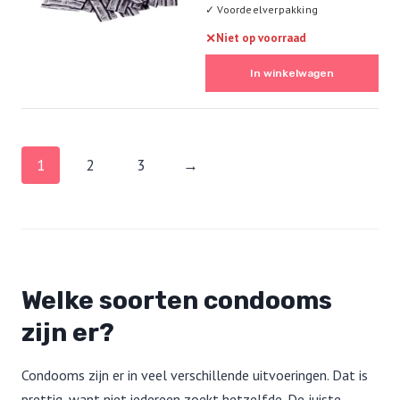
✓
Voordeelverpakking
✕
Niet op voorraad
In winkelwagen
1
2
3
→
Welke soorten condooms
zijn er?
Condooms zijn er in veel verschillende uitvoeringen. Dat is
prettig, want niet iedereen zoekt hetzelfde. De juiste