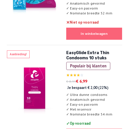
✓
Anatomisch gevormd
✓
Easy-on pasvorm
✓
Nominale breedte 52 mm
✕
Niet op voorraad
In winkelwagen
EasyGlide Extra Thin
Aanbieding!
Condooms 10 stuks
Populair bij klanten
Oorspronkelijke
Huidige
Gewaardeerd
€
6,99
€
8,99
4.00
prijs
prijs
Je bespaart
€
2,00
(22%)
uit 5
was:
is:
✓
Ultra dunne condooms
€ 8,99.
€ 6,99.
✓
Anatomisch gevormd
✓
Easy-on pasvorm
✓
Met reservoir
✓
Nominale breedte 54 mm
✓
Op voorraad