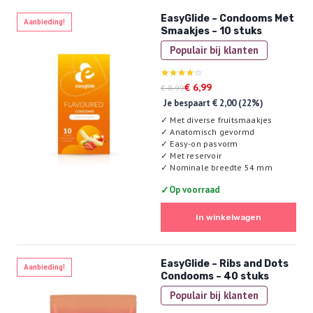
EasyGlide – Condooms Met
Aanbieding!
Smaakjes – 10 stuks
Populair bij klanten
Oorspronkelijke
Huidige
Gewaardeerd
€
6,99
€
8,99
4.22
prijs
prijs
Je bespaart
€
2,00
(22%)
uit 5
was:
is:
✓
Met diverse fruitsmaakjes
€ 8,99.
€ 6,99.
✓
Anatomisch gevormd
✓
Easy-on pasvorm
✓
Met reservoir
✓
Nominale breedte 54 mm
✓
Op voorraad
In winkelwagen
EasyGlide – Ribs and Dots
Aanbieding!
Condooms – 40 stuks
Populair bij klanten