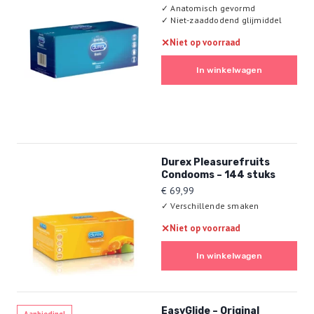
✓
Anatomisch gevormd
uit 5
✓
Niet-zaaddodend glijmiddel
✕
Niet op voorraad
In winkelwagen
Durex Pleasurefruits
Condooms – 144 stuks
€
69,99
✓
Verschillende smaken
✕
Niet op voorraad
In winkelwagen
EasyGlide – Original
Aanbieding!