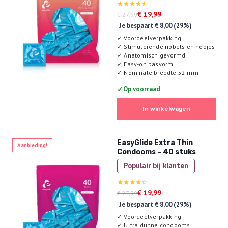
Oorspronkelijke
Huidige
Gewaardeerd
€
19,99
€
27,99
4.50
prijs
prijs
Je bespaart
€
8,00
(29%)
uit 5
was:
is:
✓
Voordeelverpakking
€ 27,99.
€ 19,99.
✓
Stimulerende ribbels en nopjes
✓
Anatomisch gevormd
✓
Easy-on pasvorm
✓
Nominale breedte 52 mm
✓
Op voorraad
In winkelwagen
EasyGlide Extra Thin
Aanbieding!
Condooms – 40 stuks
Populair bij klanten
Oorspronkelijke
Huidige
Gewaardeerd
€
19,99
€
27,99
4.44
prijs
prijs
Je bespaart
€
8,00
(29%)
uit 5
was:
is:
✓
Voordeelverpakking
€ 27,99.
€ 19,99.
✓
Ultra dunne condooms