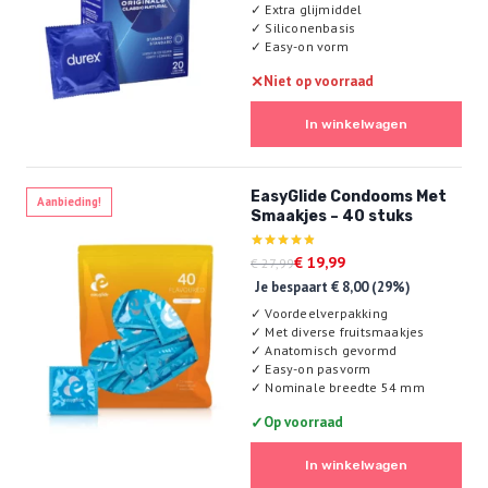
✓
Extra glijmiddel
✓
Siliconenbasis
✓
Easy-on vorm
✕
Niet op voorraad
In winkelwagen
EasyGlide Condooms Met
Aanbieding!
Smaakjes – 40 stuks
Oorspronkelijke
Huidige
Gewaardeerd
€
19,99
€
27,99
4.86
prijs
prijs
Je bespaart
€
8,00
(29%)
uit 5
was:
is:
✓
Voordeelverpakking
€ 27,99.
€ 19,99.
✓
Met diverse fruitsmaakjes
✓
Anatomisch gevormd
✓
Easy-on pasvorm
✓
Nominale breedte 54 mm
✓
Op voorraad
In winkelwagen