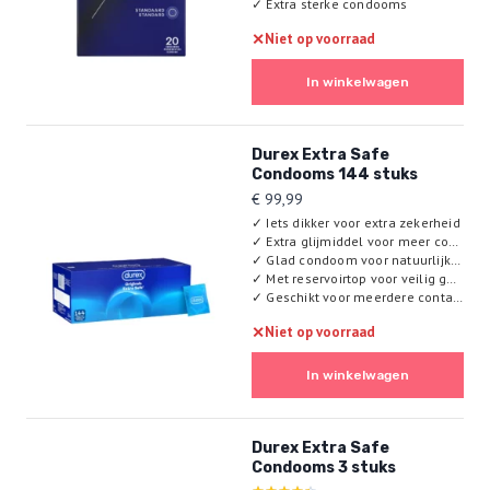
✓
Extra sterke condooms
✕
Niet op voorraad
In winkelwagen
Durex Extra Safe
Condooms 144 stuks
€
99,99
✓
Iets dikker voor extra zekerheid
✓
Extra glijmiddel voor meer comfort
✓
Glad condoom voor natuurlijk gevoel
✓
Met reservoirtop voor veilig gebruik
✓
Geschikt voor meerdere contactvormen
✕
Niet op voorraad
In winkelwagen
Durex Extra Safe
Condooms 3 stuks