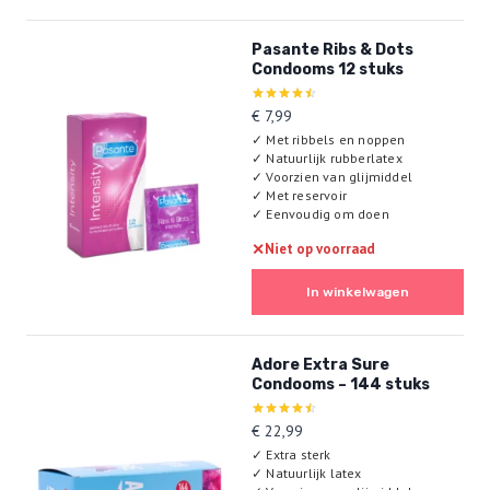
Pasante Ribs & Dots
Condooms 12 stuks
Gewaardeerd
€
7,99
4.50
✓
Met ribbels en noppen
uit 5
✓
Natuurlijk rubberlatex
✓
Voorzien van glijmiddel
✓
Met reservoir
✓
Eenvoudig om doen
✕
Niet op voorraad
In winkelwagen
Adore Extra Sure
Condooms – 144 stuks
Gewaardeerd
€
22,99
4.50
✓
Extra sterk
uit 5
✓
Natuurlijk latex