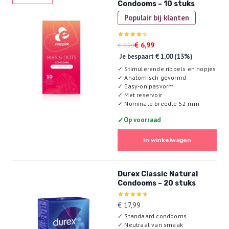
Condooms – 10 stuks
Populair bij klanten
Oorspronkelijke
Huidige
Gewaardeerd
€
6,99
€
7,99
4.44
prijs
prijs
Je bespaart
€
1,00
(13%)
uit 5
was:
is:
✓
Stimulerende ribbels en nopjes
€ 7,99.
€ 6,99.
✓
Anatomisch gevormd
✓
Easy-on pasvorm
✓
Met reservoir
✓
Nominale breedte 52 mm
✓
Op voorraad
In winkelwagen
Durex Classic Natural
Condooms – 20 stuks
Gewaardeerd
€
17,99
4.67
✓
Standaard condooms
uit 5
✓
Neutraal van smaak