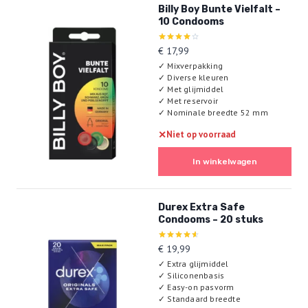
Billy Boy Bunte Vielfalt –
10 Condooms
Gewaardeerd
€
17,99
4.00
✓
Mixverpakking
uit 5
✓
Diverse kleuren
✓
Met glijmiddel
✓
Met reservoir
✓
Nominale breedte 52 mm
✕
Niet op voorraad
In winkelwagen
Durex Extra Safe
Condooms – 20 stuks
Gewaardeerd
€
19,99
4.56
✓
Extra glijmiddel
uit 5
✓
Siliconenbasis
✓
Easy-on pasvorm
✓
Standaard breedte