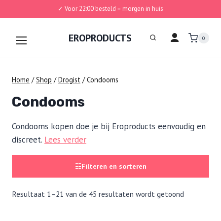
✓ Voor 22:00 besteld = morgen in huis
Doorgaan
naar
EROPRODUCTS
0
inhoud
Home
/
Shop
/
Drogist
/
Condooms
Condooms
Condooms kopen doe je bij Eroproducts eenvoudig en
discreet.
Lees verder
☷
Filteren en sorteren
Resultaat 1–21 van de 45 resultaten wordt getoond