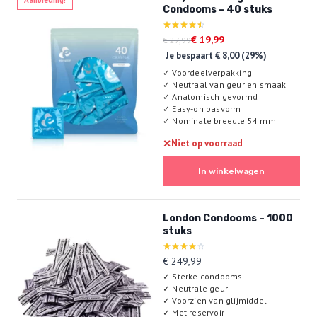
Condooms – 40 stuks
Oorspronkelijke
Huidige
Gewaardeerd
€
19,99
€
27,99
4.50
prijs
prijs
Je bespaart
€
8,00
(29%)
uit 5
was:
is:
✓
Voordeelverpakking
€ 27,99.
€ 19,99.
✓
Neutraal van geur en smaak
✓
Anatomisch gevormd
✓
Easy-on pasvorm
✓
Nominale breedte 54 mm
✕
Niet op voorraad
In winkelwagen
London Condooms – 1000
stuks
Gewaardeerd
€
249,99
4.00
✓
Sterke condooms
uit 5
✓
Neutrale geur
✓
Voorzien van glijmiddel
✓
Met reservoir