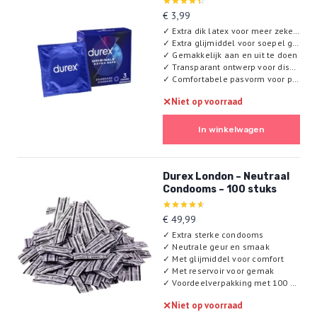
Gewaardeerd
€
3,99
4.43
✓
Extra dik latex voor meer zekerheid
uit 5
✓
Extra glijmiddel voor soepel gebruik
✓
Gemakkelijk aan en uit te doen
✓
Transparant ontwerp voor discretie
✓
Comfortabele pasvorm voor prettig gebruik
✕
Niet op voorraad
In winkelwagen
Durex London – Neutraal
Condooms – 100 stuks
Gewaardeerd
€
49,99
4.60
✓
Extra sterke condooms
uit 5
✓
Neutrale geur en smaak
✓
Met glijmiddel voor comfort
✓
Met reservoir voor gemak
✓
Voordeelverpakking met 100 stuks
✕
Niet op voorraad