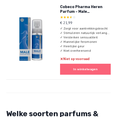
Cobeco Pharma Heren
Parfum – Male
Pheromones
Gewaardeerd
€
21,99
3.56
✓
Zorgt voor aantrekkingskracht
uit 5
✓
Stimuleren natuurlijk verlangen
✓
Versterken sensualiteit
✓
Mannelijke feromonen
✓
Heerlijke geur
✓
Niet overheersend
✕
Niet op voorraad
In winkelwagen
Welke soorten parfums &