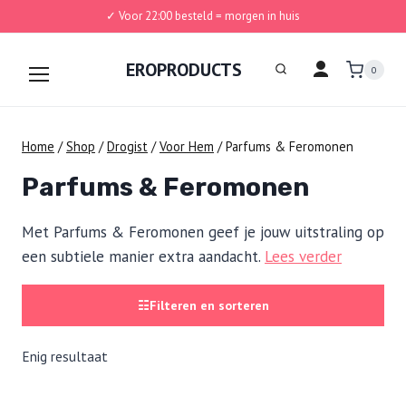
✓ Voor 22:00 besteld = morgen in huis
Doorgaan
naar
EROPRODUCTS
0
inhoud
Home
/
Shop
/
Drogist
/
Voor Hem
/
Parfums & Feromonen
Parfums & Feromonen
Met Parfums & Feromonen geef je jouw uitstraling op
een subtiele manier extra aandacht.
Lees verder
☷
Filteren en sorteren
Enig resultaat